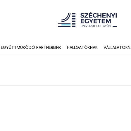
EGYÜTTMŰKÖDŐ PARTNEREINK
HALLGATÓKNAK
VÁLLALATOKN
DUÁLIS KÉPZÉS A SZÉCHENYI EGYETEMEN
JELENTKEZÉS
EGYÜTTMŰKÖDŐ PARTNEREINK
HALLGATÓKNAK
VÁLLALATOKNAK
GYAKRAN ISMÉTELT KÉRDÉSEK
KAPCSOLATTARTÓK