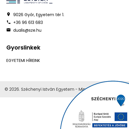
9026 Győr, Egyetem tér 1.
+36 96 613 683
dualis@sze.hu
Gyorslinkek
EGYETEMI HÍREINK
© 2026. Széchenyi István Egyetem - Minden jog fenntartva.