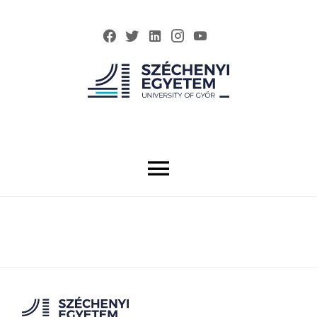
DUÁLIS KÉPZÉS A SZÉCHENYI EGYETEMEN
JELENTKEZÉS
EGYÜTTMŰKÖDŐ PARTNEREINK
HALLGATÓKNAK
VÁLLALATOKNAK
GYAKRAN ISMÉTELT KÉRDÉSEK
KAPCSOLATTARTÓK