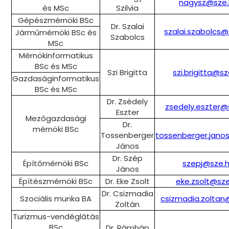
nagysz@sze.
és MSc
Szilvia
Gépészmérnöki BSc
Dr. Szalai
szalai.szabolcs@
Járműmérnöki BSc és
Szabolcs
MSc
Mérnökinformatikus
BSc és MSc
Szi Brigitta
szi.brigitta@s
Gazdaságinformatikus
BSc és MSc
Dr. Zsédely
zsedely.eszter@
Eszter
Mezőgazdasági
Dr.
mérnöki BSc
Tossenberger
tossenberger.jano
János
Dr. Szép
Építőmérnöki BSc
szepj@sze.
János
Építészmérnöki BSc
Dr. Eke Zsolt
eke.zsolt@sze
Dr. Csizmadia
Szociális munka BA
csizmadia.zoltan
Zoltán
Turizmus-vendéglátás
BSc
Dr. Rámháp