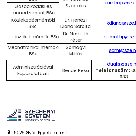
ramhap@sze
Szabolcs
Gazdálkodási és
menedzsment BSc
Közlekedésmérnöki
Dr. Henézi
kdiana@sze.
BSc
Diána Sarolta
Dr. Németh
Logisztikai mérnöki BSc
nemethp@sze
Péter
Mechatronikai mérnöki
Somogyi
somi@sze.h
BSc
Miklós
dualis@sze.
Adminisztrációval
Bende Réka
Telefonszám:
06
kapcsolatban
683
9026 Győr, Egyetem tér 1.